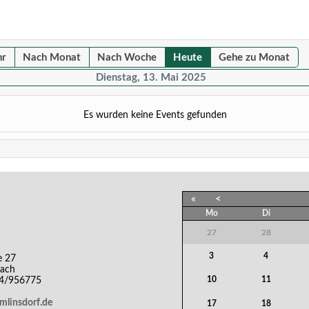
hr
Nach Monat
Nach Woche
Heute
Gehe zu Monat
Dienstag, 13. Mai 2025
Es wurden keine Events gefunden
«
<
Mo
Di
27
28
3
4
e 27
bach
10
11
44/956775
emlinsdorf.de
17
18