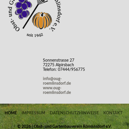
Sonnenstrasse 27
72275 Alpirsbach
Telefon: 07444/956775
info@oug-
roemlinsdorf.de
www.oug-
roemlinsdorf.de
HOME
IMPRESSUM
DATENSCHUTZHINWEISE
KONTAKT
©
2026 | Obst- und Gartenbauverein Römlinsdorf e.V.