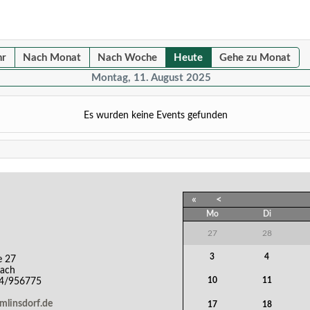
hr
Nach Monat
Nach Woche
Heute
Gehe zu Monat
Montag, 11. August 2025
Es wurden keine Events gefunden
«
<
Mo
Di
27
28
3
4
e 27
bach
10
11
44/956775
emlinsdorf.de
17
18