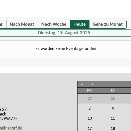
hr
Nach Monat
Nach Woche
Heute
Gehe zu Monat
Dienstag, 19. August 2025
Es wurden keine Events gefunden
«
<
Mo
Di
27
28
3
4
e 27
bach
10
11
44/956775
emlinsdorf.de
17
18