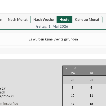
hr
Nach Monat
Nach Woche
Heute
Gehe zu Monat
Freitag, 1. Mai 2026
Es wurden keine Events gefunden
«
<
Mo
Di
27
28
3
4
e 27
bach
10
11
44/956775
emlinsdorf.de
17
18