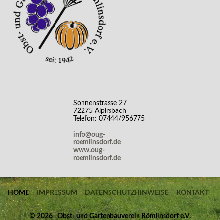
Sonnenstrasse 27
72275 Alpirsbach
Telefon: 07444/956775
info@oug-
roemlinsdorf.de
www.oug-
roemlinsdorf.de
HOME
IMPRESSUM
DATENSCHUTZHINWEISE
KONTAKT
©
2026 | Obst- und Gartenbauverein Römlinsdorf e.V.