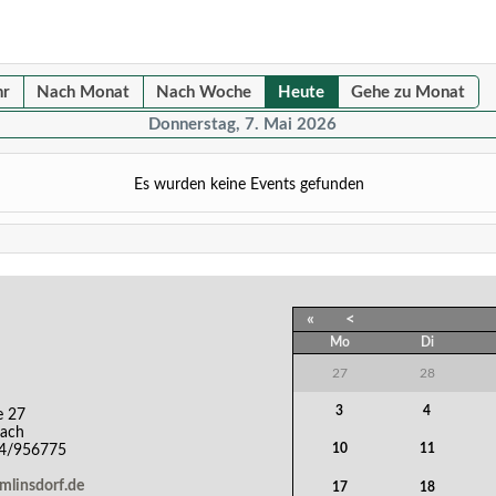
hr
Nach Monat
Nach Woche
Heute
Gehe zu Monat
Donnerstag, 7. Mai 2026
Es wurden keine Events gefunden
«
<
Mo
Di
27
28
3
4
e 27
bach
10
11
44/956775
emlinsdorf.de
17
18