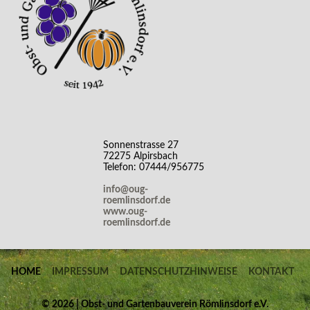
Sonnenstrasse 27
72275 Alpirsbach
Telefon: 07444/956775
info@oug-
roemlinsdorf.de
www.oug-
roemlinsdorf.de
HOME
IMPRESSUM
DATENSCHUTZHINWEISE
KONTAKT
©
2026 | Obst- und Gartenbauverein Römlinsdorf e.V.