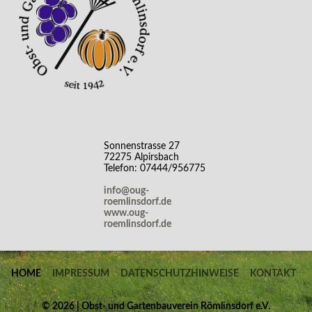
Sonnenstrasse 27
72275 Alpirsbach
Telefon: 07444/956775
info@oug-
roemlinsdorf.de
www.oug-
roemlinsdorf.de
HOME
IMPRESSUM
DATENSCHUTZHINWEISE
KONTAKT
©
2026 | Obst- und Gartenbauverein Römlinsdorf e.V.