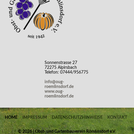
Sonnenstrasse 27
72275 Alpirsbach
Telefon: 07444/956775
info@oug-
roemlinsdorf.de
www.oug-
roemlinsdorf.de
HOME
IMPRESSUM
DATENSCHUTZHINWEISE
KONTAKT
©
2026 | Obst- und Gartenbauverein Römlinsdorf e.V.