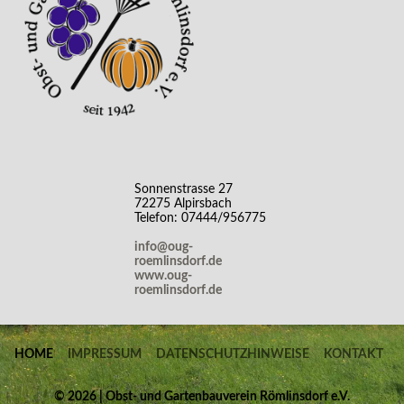
Sonnenstrasse 27
72275 Alpirsbach
Telefon: 07444/956775
info@oug-
roemlinsdorf.de
www.oug-
roemlinsdorf.de
HOME
IMPRESSUM
DATENSCHUTZHINWEISE
KONTAKT
©
2026 | Obst- und Gartenbauverein Römlinsdorf e.V.